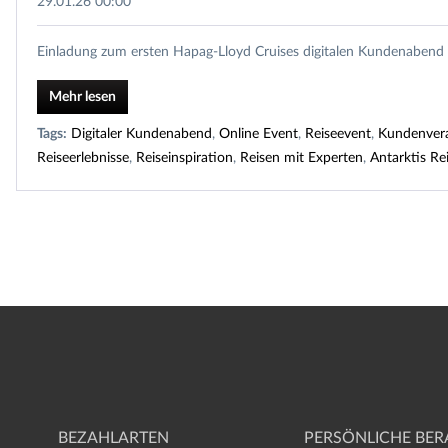
29.01.26 00:00
Einladung zum ersten Hapag-Lloyd Cruises digitalen Kundenabend 
Mehr lesen
Tags:
Digitaler Kundenabend
,
Online Event
,
Reiseevent
,
Kundenvera
Reiseerlebnisse
,
Reiseinspiration
,
Reisen mit Experten
,
Antarktis Re
BEZAHLARTEN
PERSÖNLICHE BE