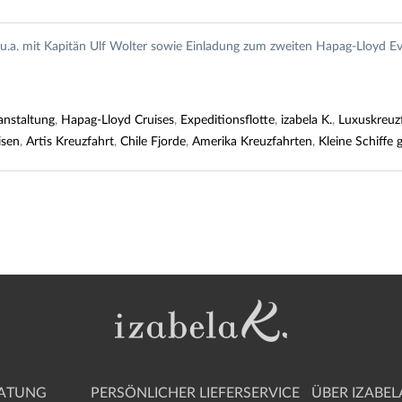
u.a. mit Kapitän Ulf Wolter sowie Einladung zum zweiten Hapag-Lloyd Ev
nstaltung
,
Hapag-Lloyd Cruises
,
Expeditionsflotte
,
izabela K.
,
Luxuskreuz
isen
,
Artis Kreuzfahrt
,
Chile Fjorde
,
Amerika Kreuzfahrten
,
Kleine Schiffe 
RATUNG
PERSÖNLICHER LIEFERSERVICE
ÜBER IZABELA