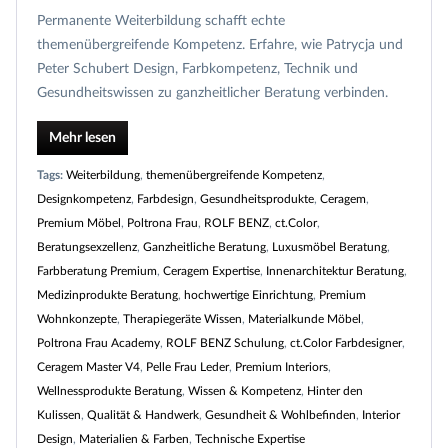
Permanente Weiterbildung schafft echte
themenübergreifende Kompetenz. Erfahre, wie Patrycja und
Peter Schubert Design, Farbkompetenz, Technik und
Gesundheitswissen zu ganzheitlicher Beratung verbinden.
Mehr lesen
Tags:
Weiterbildung
,
themenübergreifende Kompetenz
,
Designkompetenz
,
Farbdesign
,
Gesundheitsprodukte
,
Ceragem
,
Premium Möbel
,
Poltrona Frau
,
ROLF BENZ
,
ct.Color
,
Beratungsexzellenz
,
Ganzheitliche Beratung
,
Luxusmöbel Beratung
,
Farbberatung Premium
,
Ceragem Expertise
,
Innenarchitektur Beratung
,
Medizinprodukte Beratung
,
hochwertige Einrichtung
,
Premium
Wohnkonzepte
,
Therapiegeräte Wissen
,
Materialkunde Möbel
,
Poltrona Frau Academy
,
ROLF BENZ Schulung
,
ct.Color Farbdesigner
,
Ceragem Master V4
,
Pelle Frau Leder
,
Premium Interiors
,
Wellnessprodukte Beratung
,
Wissen & Kompetenz
,
Hinter den
Kulissen
,
Qualität & Handwerk
,
Gesundheit & Wohlbefinden
,
Interior
Design
,
Materialien & Farben
,
Technische Expertise