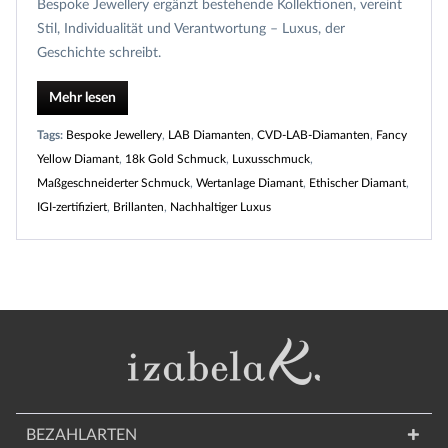
Bespoke Jewellery ergänzt bestehende Kollektionen, vereint
Stil, Individualität und Verantwortung – Luxus, der
Geschichte schreibt.
Mehr lesen
Tags:
Bespoke Jewellery
,
LAB Diamanten
,
CVD-LAB-Diamanten
,
Fancy
Yellow Diamant
,
18k Gold Schmuck
,
Luxusschmuck
,
Maßgeschneiderter Schmuck
,
Wertanlage Diamant
,
Ethischer Diamant
,
IGI-zertifiziert
,
Brillanten
,
Nachhaltiger Luxus
BEZAHLARTEN