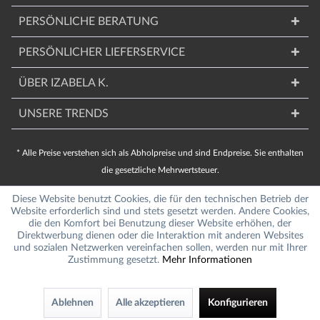
PERSÖNLICHE BERATUNG
PERSÖNLICHER LIEFERSERVICE
ÜBER IZABELA K.
UNSERE TRENDS
* Alle Preise verstehen sich als Abholpreise und sind Endpreise. Sie enthalten
die gesetzliche Mehrwertsteuer.
Diese Website benutzt Cookies, die für den technischen Betrieb der
Website erforderlich sind und stets gesetzt werden. Andere Cookies,
die den Komfort bei Benutzung dieser Website erhöhen, der
Direktwerbung dienen oder die Interaktion mit anderen Websites
und sozialen Netzwerken vereinfachen sollen, werden nur mit Ihrer
Zustimmung gesetzt.
Mehr Informationen
Ablehnen
Alle akzeptieren
Konfigurieren