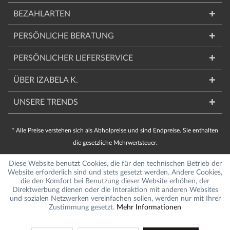
BEZAHLARTEN
PERSÖNLICHE BERATUNG
PERSÖNLICHER LIEFERSERVICE
ÜBER IZABELA K.
UNSERE TRENDS
* Alle Preise verstehen sich als Abholpreise und sind Endpreise. Sie enthalten
die gesetzliche Mehrwertsteuer.
Diese Website benutzt Cookies, die für den technischen Betrieb der
Website erforderlich sind und stets gesetzt werden. Andere Cookies,
die den Komfort bei Benutzung dieser Website erhöhen, der
Direktwerbung dienen oder die Interaktion mit anderen Websites
und sozialen Netzwerken vereinfachen sollen, werden nur mit Ihrer
Zustimmung gesetzt.
Mehr Informationen