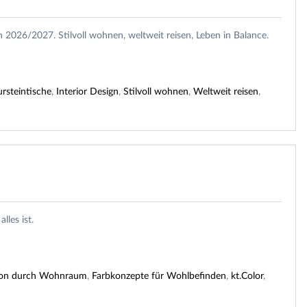
026/2027. Stilvoll wohnen, weltweit reisen, Leben in Balance.
rsteintische
,
Interior Design
,
Stilvoll wohnen
,
Weltweit reisen
,
les ist.
tion durch Wohnraum
,
Farbkonzepte für Wohlbefinden
,
kt.Color
,