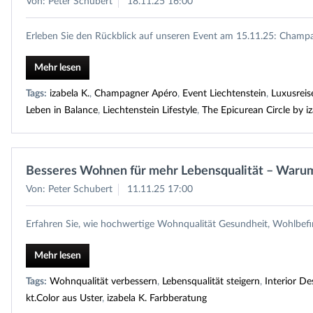
Von: Peter Schubert
18.11.25 16:00
Erleben Sie den Rückblick auf unseren Event am 15.11.25: Champa
Mehr lesen
Tags:
izabela K.
,
Champagner Apéro
,
Event Liechtenstein
,
Luxusreis
Leben in Balance
,
Liechtenstein Lifestyle
,
The Epicurean Circle by iz
Besseres Wohnen für mehr Lebensqualität – Warum
Von: Peter Schubert
11.11.25 17:00
Erfahren Sie, wie hochwertige Wohnqualität Gesundheit, Wohlbefin
Mehr lesen
Tags:
Wohnqualität verbessern
,
Lebensqualität steigern
,
Interior D
kt.Color aus Uster
,
izabela K. Farbberatung