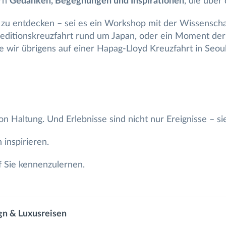
ern
Gedanken, Begegnungen und Inspirationen
, die über
n zu entdecken – sei es ein Workshop mit der Wissenschaf
peditionskreuzfahrt rund um Japan, oder ein Moment de
ir übrigens auf einer Hapag-Lloyd Kreuzfahrt in Seoul
on Haltung. Und Erlebnisse sind nicht nur Ereignisse – si
 inspirieren.
f Sie kennenzulernen.
ign & Luxusreisen