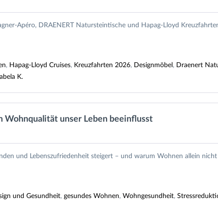
gner-Apéro, DRAENERT Natursteintische und Hapag-Lloyd Kreuzfahrten 2
en
,
Hapag-Lloyd Cruises
,
Kreuzfahrten 2026
,
Designmöbel
,
Draenert Natu
abela K.
 Wohnqualität unser Leben beeinflusst
den und Lebenszufriedenheit steigert – und warum Wohnen allein nicht al
esign und Gesundheit
,
gesundes Wohnen
,
Wohngesundheit
,
Stressreduk