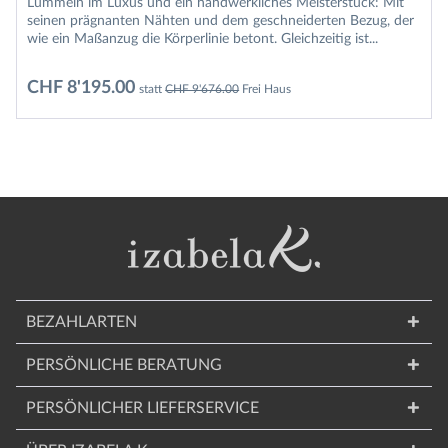
Lümmeln im Luxus und ein handwerkliches Meisterstück: Mit
seinen prägnanten Nähten und dem geschneiderten Bezug, der
wie ein Maßanzug die Körperlinie betont. Gleichzeitig ist...
CHF 8'195.00
statt
CHF 9'676.00
Frei Haus
BEZAHLARTEN
PERSÖNLICHE BERATUNG
PERSÖNLICHER LIEFERSERVICE