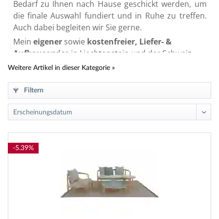
Bedarf zu Ihnen nach Hause geschickt werden, um 
die finale Auswahl fundiert und in Ruhe zu treffen. 
Auch dabei begleiten wir Sie gerne.
Mein 
eigener
 sowie 
kostenfreier, Liefer- & 
Aufbauservice
 in Liechtenstein und der Schweiz 
wird von meinem Kunden seit Jahren 
Weitere Artikel in dieser Kategorie »
hochgeschätzt. Egal ob für Ihr Zuhause, oder Ihr 
Feriendomizil, izabela K. ist Ihr überregionaler 
Filtern
POLTRONA FRAU OUTDOOR Ansprechpartner und 
stets in Ihrer Nähe, wenn es um hochwertige 
Einrichtungslösungen geht. 
-5.39%