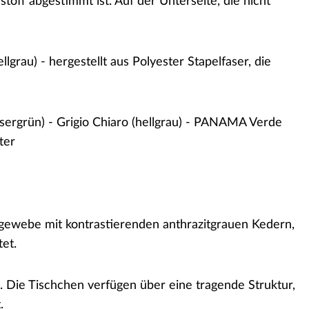
off abgestimmt ist. Auf der Unterseite, die nicht
rau) - hergestellt aus Polyester Stapelfaser, die
ergrün) - Grigio Chiaro (hellgrau) - PANAMA Verde
ter
ergewebe mit kontrastierenden anthrazitgrauen Kedern,
et.
 Die Tischchen verfügen über eine tragende Struktur,
.