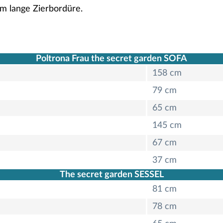
cm lange Zierbordüre.
Poltrona Frau the secret garden SOFA
158 cm
79 cm
65 cm
145 cm
67 cm
37 cm
The secret garden SESSEL
81 cm
78 cm