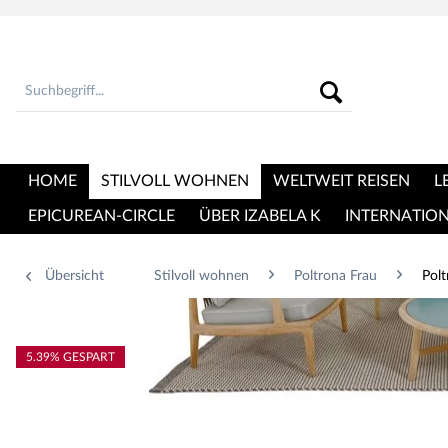
HOME
STILVOLL WOHNEN
WELTWEIT REISEN
L
EPICUREAN-CIRCLE
ÜBER IZABELA K
INTERNATIO
Übersicht
Stilvoll wohnen
Poltrona Frau
Pol
5.39% GESPART