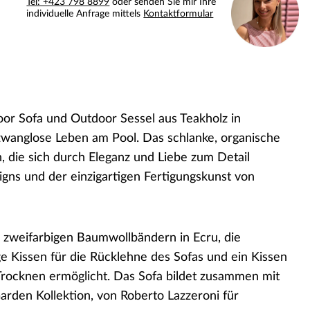
Tel: +423 798 8899
oder senden Sie mir Ihre
individuelle Anfrage mittels
Kontaktformular
 Sofa und Outdoor Sessel aus Teakholz in
s zwanglose Leben am Pool. Das schlanke, organische
, die sich durch Eleganz und Liebe zum Detail
gns und der einzigartigen Fertigungskunst von
weifarbigen Baumwollbändern in Ecru, die
e Kissen für die Rücklehne des Sofas und ein Kissen
s Trocknen ermöglicht. Das Sofa bildet zusammen mit
rden Kollektion, von Roberto Lazzeroni für