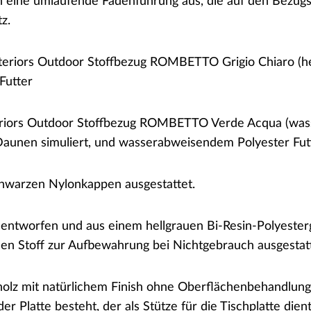
h eine umlaufende Fadenführung aus, die auf den Bezugsst
tz.
teriors Outdoor Stoffbezug ROMBETTO Grigio Chiaro (hellg
Futter
eriors Outdoor Stoffbezug ROMBETTO Verde Acqua (wass
ie Daunen simuliert, und wasserabweisendem Polyester Fut
schwarzen Nylonkappen ausgestattet.
fa entworfen und aus einem hellgrauen Bi-Resin-Polyest
chen Stoff zur Aufbewahrung bei Nichtgebrauch ausgestatt
holz mit natürlichem Finish ohne Oberflächenbehandlung.
 Platte besteht, der als Stütze für die Tischplatte dient