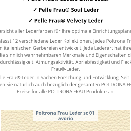
✓ Pelle Frau® Soul Leder
✓ Pelle Frau® Velvety Leder
rsicht aller Lederfarben für Ihre optimale Einrichtungsplan
fasst 12 verschiedene Leder Kollektionen. Jedes Poltrona 
talienischen Gerbereien entwickelt. Jede Lederart hat ihre
die sinnlich wahrnehmbaren Merkmale und Eigenschaften d
rchlässigkeit, Atmungsaktivität, Abriebfestigketi und Flecken
Frau®-Leder.
lle Frau®-Leder in Sachen Forschung und Entwicklung. Seit 1
ten Sie natürlich auch bezüglich der gesamten POLTRONA F
Preise für alle POLTRONA FRAU Produkte an.
Poltrona Frau Leder sc 01 
avorio