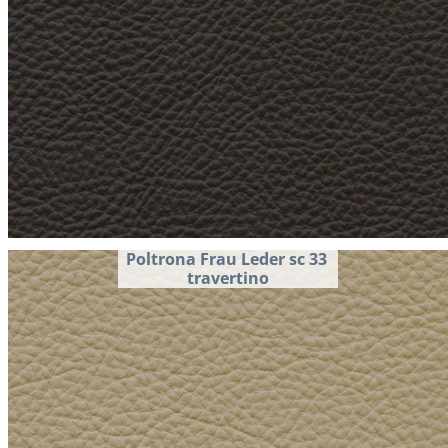
Poltrona Frau Leder sc 33 
travertino