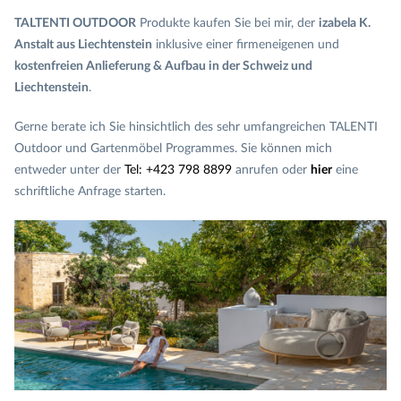
TALTENTI OUTDOOR
Produkte kaufen Sie bei mir, der
izabela K.
Anstalt aus Liechtenstein
inklusive einer firmeneigenen und
kostenfreien Anlieferung & Aufbau in der Schweiz und
Liechtenstein
.
Gerne berate ich Sie hinsichtlich des sehr umfangreichen TALENTI
Outdoor und Gartenmöbel Programmes. Sie können mich
entweder unter der
Tel: +423 798 8899
anrufen oder
hier
eine
schriftliche Anfrage starten.