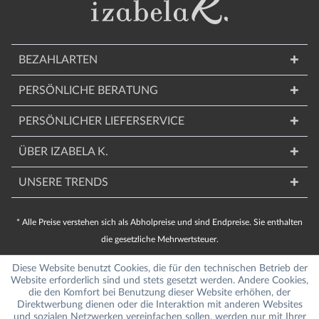
BEZAHLARTEN
PERSÖNLICHE BERATUNG
PERSÖNLICHER LIEFERSERVICE
ÜBER IZABELA K.
UNSERE TRENDS
* Alle Preise verstehen sich als Abholpreise und sind Endpreise. Sie enthalten
die gesetzliche Mehrwertsteuer.
Diese Website benutzt Cookies, die für den technischen Betrieb der
Website erforderlich sind und stets gesetzt werden. Andere Cookies,
die den Komfort bei Benutzung dieser Website erhöhen, der
Direktwerbung dienen oder die Interaktion mit anderen Websites
und sozialen Netzwerken vereinfachen sollen, werden nur mit Ihrer