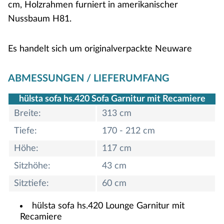
cm, Holzrahmen furniert in amerikanischer
Nussbaum H81.
Es handelt sich um originalverpackte Neuware
ABMESSUNGEN / LIEFERUMFANG
hülsta sofa hs.420 Sofa Garnitur mit Recamiere
Breite:
313 cm
Tiefe:
170 - 212 cm
Höhe:
117 cm
Sitzhöhe:
43 cm
Sitztiefe:
60 cm
hülsta sofa hs.420 Lounge Garnitur mit
Recamiere