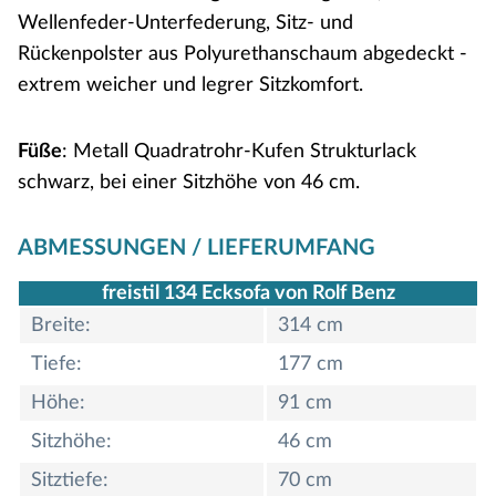
Wellenfeder-Unterfederung, Sitz- und
Rückenpolster aus Polyurethanschaum abgedeckt -
extrem weicher und legrer Sitzkomfort.
Füße
: Metall Quadratrohr-Kufen Strukturlack
schwarz, bei einer Sitzhöhe von 46 cm.
ABMESSUNGEN / LIEFERUMFANG
freistil 134 Ecksofa von Rolf Benz
Breite:
314 cm
Tiefe:
177 cm
Höhe:
91 cm
Sitzhöhe:
46 cm
Sitztiefe:
70 cm