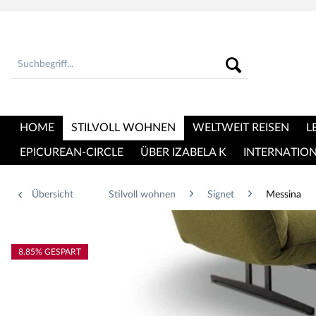
HOME
STILVOLL WOHNEN
WELTWEIT REISEN
L
EPICUREAN-CIRCLE
ÜBER IZABELA K
INTERNATIO
Übersicht
Stilvoll wohnen
Signet
Messina
8.85% GESPART