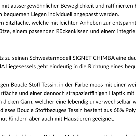
it aussergewöhnlicher Beweglichkeit und raffinierten Fu
em bequemen Liegen individuell angepasst werden.
n Sitzfläche, welche mit leichten Anheben zur entspann
tütze, einem passenden Rückenkissen und einem integrie
z zu seinen Schwestermodell SIGNET CHIMBA eine deutli
 Liegesessels geht eindeutig in die Richtung eines bequ
igen Boucle Stoff Tessin, in der Farbe moos mit einer 
läche und einer dennoch strapazierfähigen Haptik mit f
hen dicken Garn, welcher eine lebendig unverwechselbar
eses Boucle Stoffbezuges Tessin besteht aus 68% Polyac
mut Kindern aber auch mit Haustieren geeignet.