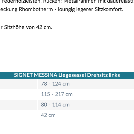
 Federholzleisten. Rücken: Metallrahmen mit dauerelas
bdeckung Rhombotherm - loungig legerer Sitzkomfort.
er Sitzhöhe von 42 cm.
SIGNET MESSINA Liegesessel Drehsitz links
78 - 124 cm
115 - 217 cm
80 - 114 cm
42 cm