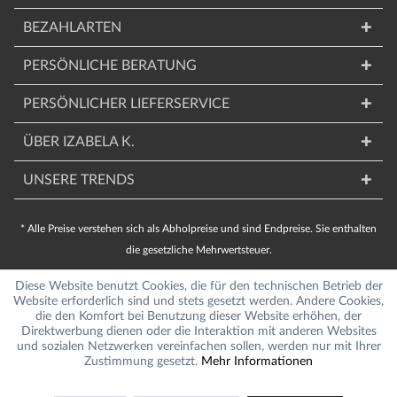
BEZAHLARTEN
PERSÖNLICHE BERATUNG
PERSÖNLICHER LIEFERSERVICE
ÜBER IZABELA K.
UNSERE TRENDS
* Alle Preise verstehen sich als Abholpreise und sind Endpreise. Sie enthalten
die gesetzliche Mehrwertsteuer.
Diese Website benutzt Cookies, die für den technischen Betrieb der
Website erforderlich sind und stets gesetzt werden. Andere Cookies,
die den Komfort bei Benutzung dieser Website erhöhen, der
Direktwerbung dienen oder die Interaktion mit anderen Websites
und sozialen Netzwerken vereinfachen sollen, werden nur mit Ihrer
Zustimmung gesetzt.
Mehr Informationen