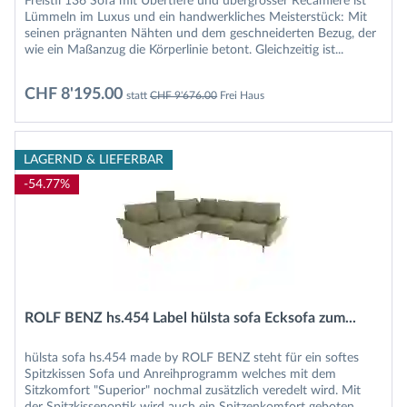
Freistil 136 Sofa mit Übertiefe und übergrosser Recamiere ist
Lümmeln im Luxus und ein handwerkliches Meisterstück: Mit
seinen prägnanten Nähten und dem geschneiderten Bezug, der
wie ein Maßanzug die Körperlinie betont. Gleichzeitig ist...
CHF 8'195.00
statt
CHF 9'676.00
Frei Haus
LAGERND & LIEFERBAR
-54.77%
ROLF BENZ hs.454 Label hülsta sofa Ecksofa zum...
hülsta sofa hs.454 made by ROLF BENZ steht für ein softes
Spitzkissen Sofa und Anreihprogramm welches mit dem
Sitzkomfort "Superior" nochmal zusätzlich veredelt wird. Mit
der Spitzkissenoptik wird auch ein Spitzenkomfort geboten,